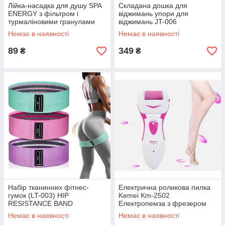
Лійка-насадка для душу SPA
Складана дошка для
ENERGY з фільтром і
віджимань упори для
турмаліновими гранулами
віджимань JT-006
3в1
Немає в наявності
Немає в наявності
89
349
₴
₴
Набір тканинних фітнес-
Електрична роликова пилка
гумок (LT-003) HIP
Kemei Km-2502
RESISTANCE BAND
Електропемза з фрезером
Немає в наявності
Немає в наявності