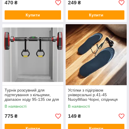
470
249
₴
₴
Купити
Купити
Турнік розсувний для
Устілки з підігрівом
підтягування з кільцями,
універсальні р.41-45
діапазон ходу 95-135 см для
NuoyiMiao Чорні, спідниця
дому
термоустілки для взуття
В наявності
В наявності
775
149
₴
₴
Купити
Купити