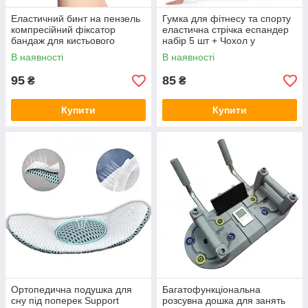
Еластичний бинт на пензель
Гумка для фітнесу та спорту
компресійний фіксатор
еластична стрічка еспандер
бандаж для кистьового
набір 5 шт + Чохол у
суглоба руки
комплекті
В наявності
В наявності
95
85
₴
₴
Купити
Купити
Ортопедична подушка для
Багатофункціональна
сну під поперек Support
розсувна дошка для занять