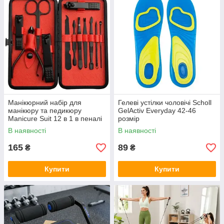
Манікюрний набір для
Гелеві устілки чоловічі Scholl
манікюру та педикюру
GelActiv Everyday 42-46
Manicure Suit 12 в 1 в пеналі
розмір
В наявності
В наявності
165
89
₴
₴
Купити
Купити