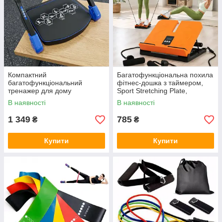
Компактний
Багатофункціональна похила
багатофункціональний
фітнес-дошка з таймером,
тренажер для дому
Sport Stretching Plate,
Жовтогаряча
В наявності
В наявності
1 349
785
₴
₴
Купити
Купити