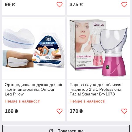
99
375
₴
₴
Ортопедична подушка для ніг
Парова сауна для обличчя,
і колін анатомічна On Our
інгалятор 2 в 1 Professional
Leg Pillow
Facial Steamer BY-1078
Osenjie Рожева
Немає в наявності
Немає в наявності
169
370
₴
₴
Показати ще