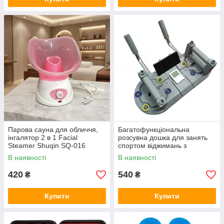
Парова сауна для обличчя,
Багатофункціональна
інгалятор 2 в 1 Facial
розсувна дошка для занять
Steamer Shuqin SQ-016
спортом віджимань з
Рожевий
таймером для тренувань JT-
В наявності
В наявності
999-1
420
540
₴
₴
Купити
Купити