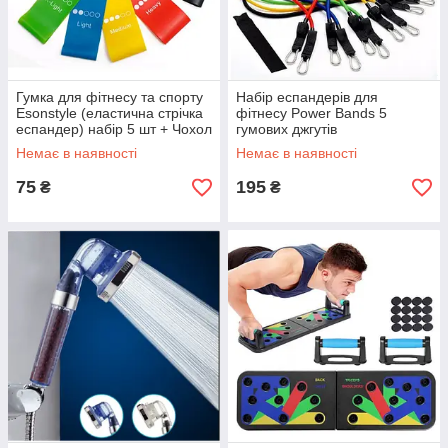
Гумка для фітнесу та спорту
Набір еспандерів для
Esonstyle (еластична стрічка
фітнесу Power Bands 5
еспандер) набір 5 шт + Чохол
гумових джгутів
у комплекті
Немає в наявності
Немає в наявності
75
195
₴
₴