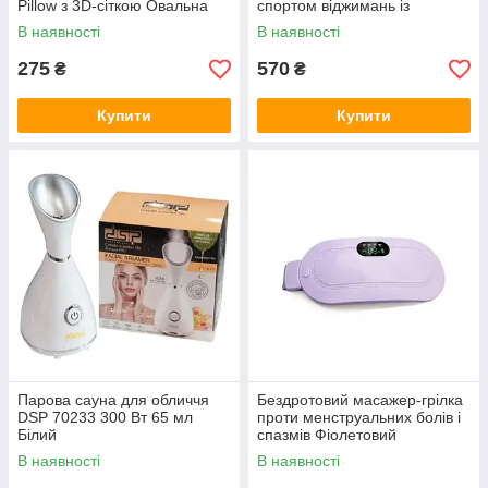
Pillow з 3D-сіткою Овальна
спортом віджимань із
таймером для тренувань
В наявності
В наявності
275
570
₴
₴
Купити
Купити
Парова сауна для обличчя
Бездротовий масажер-грілка
DSP 70233 300 Вт 65 мл
проти менструальних болів і
Білий
спазмів Фіолетовий
В наявності
В наявності