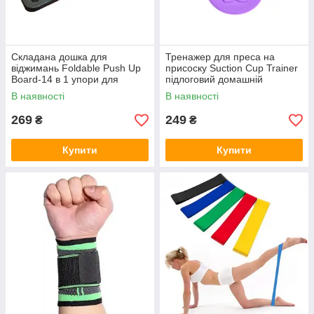
Складана дошка для
Тренажер для преса на
віджимань Foldable Push Up
присоску Suction Cup Trainer
Board-14 в 1 упори для
підлоговий домашній
віджимань
тренажер для преса
В наявності
В наявності
Фіолетовий
269
249
₴
₴
Купити
Купити