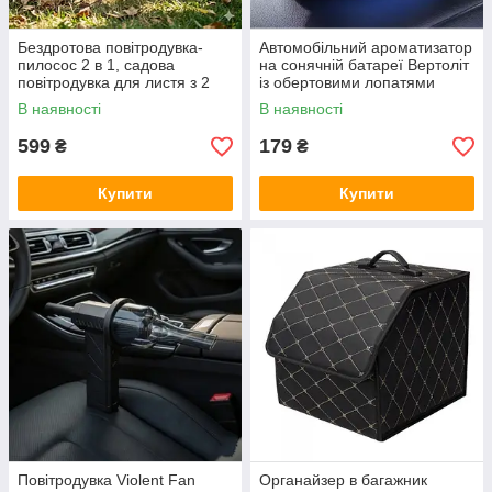
Бездротова повітродувка-
Автомобільний ароматизатор
пилосос 2 в 1, садова
на сонячній батареї Вертоліт
повітродувка для листя з 2
із обертовими лопатями
акумуляторами UKC 10291
Синій
В наявності
В наявності
599
179
₴
₴
Купити
Купити
Повітродувка Violent Fan
Органайзер в багажник