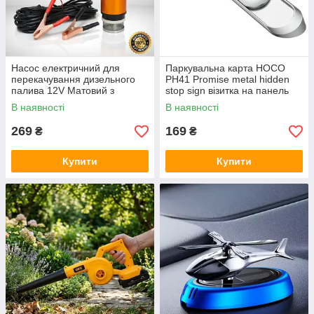
Насос електричний для
Паркувальна карта HOCO
перекачування дизельного
PH41 Promise metal hidden
палива 12V Матовий з
stop sign візитка на панель
крокодилами
автомобіля Сріблястий
В наявності
В наявності
269
169
₴
₴
Купити
Купити