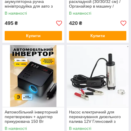
акумуляторна ручна
раскладной (30/30/32 см) /
мінівітродуйка для авто з
Органайзер в машину /
підсвіткою Jet Fan Чорний
Сумка в багажник
В наявності
В наявності
495
420
₴
₴
Купити
Купити
Автомобільний інверторний
Насос електричний для
перетворювач + адаптер
перекачування дизельного
прикурювача 150 Вт
палива 12V Глянсовий з
крокодилами 38 мм
В наявності
В наявності