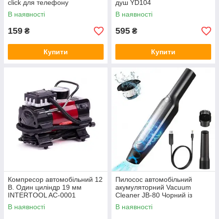
click для телефону
душ YD104
В наявності
В наявності
159
595
₴
₴
Купити
Купити
Компресор автомобільний 12
Пилосос автомобільний
В. Один циліндр 19 мм
акумуляторний Vacuum
INTERTOOL AC-0001
Cleaner JB-80 Чорний із
сірим
В наявності
В наявності