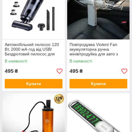
Автомобільний пилосос 120
Повітродувка Violent Fan
Вт, 2000 мА·год від USB/
акумуляторна ручна
Бездротовий пилосос для
мінівітродуйка для авто з
машини LT-113CT
підсвіткою Jet Fan
В наявності
В наявності
495
495
₴
₴
Купити
Купити