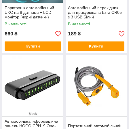
Парктронік автомобільний
Автомобільний перехідник
UKC на 8 датчиків + LCD
для прикурювача Ezra CR05
монітор (чорні датчики)
з 3 USB Білий
В наявності
В наявності
660
189
₴
₴
Купити
Купити
Автомобільна інформаційна
панель HOCO CPH19 One-
Портативний автомобільний