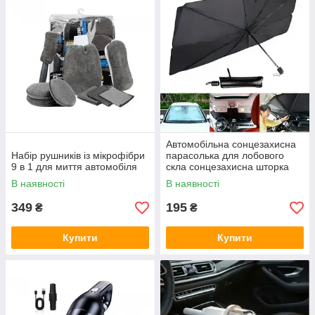
Автомобільна сонцезахисна
Набір рушників із мікрофібри
парасолька для лобового
9 в 1 для миття автомобіля
скла сонцезахисна шторка
козирок в авто
В наявності
В наявності
349
195
₴
₴
Купити
Купити