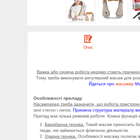
Опис
Важка або сидяча робота нерідко стають причиною
Тому треба виконувати регулярний масаж для ро
Йдеться про
масажер
Ma
Особливості приладу
Насамперед треба зазначити, що робота пристрою н
зоні стегон і литок.
Приємна структура матеріалу в
Прилад має кілька режимів роботи. Кожна функція 
Барабанна техніка.
Такий масаж приносить баг
люди, які займаються фізичною діяльністю.
Ударна техніка.
Особливості масажу полягає в 