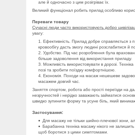
але й одночасно з цим розігріває їх.
Великий функціонал робить прилад особливо кори
Переваги товару
Сучасні люди часто використовують добро цивіліза
увагу:
Ефективність. Прилад добре справляється з п
кровообігу дасть змогу людині розслабитися й п
Удобство. Під час розроблення була врахова
більше задоволення від використання приладу.
Можливість використовувати в дорозі. Техніка
позі та зробити поїздку комфортнішою.
Економія. Походи на масаж нешешеве задовол
масажем довгий час.
Заняття спортом, робота або прості переїзди на да
незручностей і нерідко заважають займатися основ
швидко зупинити форму та усуне біль, який виникаю
Застосування:
Для масажу не тільки шийно-плечової зони, але
Барабанна техніка масажу нікого не залишить
щоб боротися з цими симптомами.