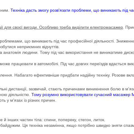
сним.
Техніка дасть змогу розв'язати проблеми, що виникають під ч
ції для своєї вигоди. Особливо треба виділити електромасажер
. При
роблемами, що виникають під час професійної діяльності. Зниження 
озбутися неприємних відчуттів.
на анатомія людини. Тому під час використання не виникатиме ди
 може працювати в автомобілі. Під час довгих переїздів вдасться вик
ення. Набагато ефективніше придбати надійну техніку. Розове вкл
льні дистанції, зазвичай, стають причинами виникнення болю в м'яз
ною діяльністю.
Тому розумно використовувати сучасний масажер M
ть у м'язах із різних причин.
 й інших частин тіла: спини, попереку, стегон, литок.
 байдужим. Ця техніка незамінна, якщо потрібно швидко зняти спаз