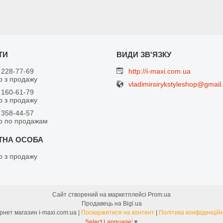
 228-77-69
http://i-maxi.com.ua
 з продажу
vladimirsirykstyleshop@gmail
 160-61-79
 з продажу
 358-44-57
р по продажам
 з продажу
Сайт створений на маркетплейсі
Prom.ua
Продавець на Bigl.ua
Інтернет магазин i-maxi.com.ua |
Поскаржитися на контент
|
Політика конфіденційн
Select Language
▼