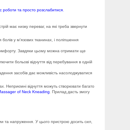
ас роботи та просто розслабитися.
стрій має низку переваг, на які треба звернути
болів у м'язових тканинах, і поліпшення
скомфорту. Завдяки цьому можна отримати ще
лючити больові відчуття від перебування в одній
адення засобів дає можливість насолоджуватися
ах. Неприємні відчуття можуть створювати багато
assager of Neck Kneading
. Прилад дасть змогу
ми та напруження. У цього пристрою досить сил,