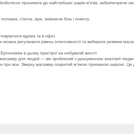
безболісно проникати до найглибших шарів м'язів, забезпечуючи зас
оперек, стегна, ікри, знімаючи біль і ломоту.
овуватися вдома та в офісі.
 можна регулювати рівень інтенсивності та вибирати режими маса
Ергономіка в цьому пристрої на небувалій висоті.
е масажер для людей — він зроблений з урахуванням анатомії люди
ти про все. Зверху масажер покритий м'якою приємною шкірою. Це 