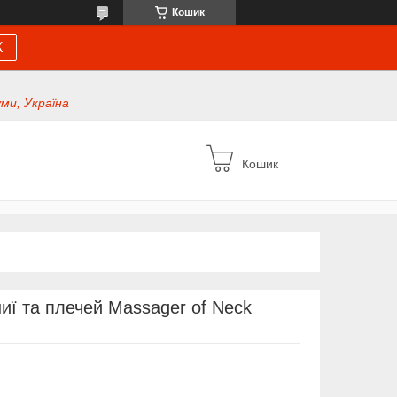
Кошик
К
уми, Україна
Кошик
ї та плечей Massager of Neck