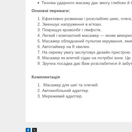
Техніка ударного масажу дає змогу глибоко й 
Основні переваги:
Ефективно розминає і розслабляє шию, плечі, п
Зменшує напруження в м'язах.
Покращує кровообіг і лімфотік.
Легкий і компактний масажер — може використ
Масажер обладнаний пультом керування, яким
Автотаймер на 8 хвилин.
На окрему увагу заслуговує дизайн пристрою. 
Масажер як влитий сідає на потрібні зони. Ц
Зручна посадка дає Вам розслабитися й забу
Комплектація
Масажер для шиї та плечей.
Автомобільний адаптер.
Мережевий адаптер.