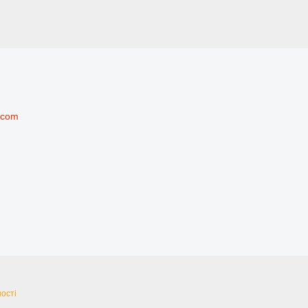
.com
ості