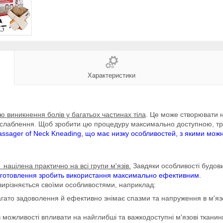
Характеристики
 виникнення болів у багатьох частинах тіла
. Це може створювати н
зслаблення. Щоб зробити цю процедуру максимально доступною, тр
ssager of Neck Kneading, що має низку особливостей, з якими мож
ацілена практично на всі групи м'язів.
Завдяки особливості будови
иготовлення зробить використання максимально ефективним.
вирізняється своїми особливостями, наприклад:
ато задоволення й ефективно знімає спазми та напруження в м'язо
можливості впливати на найглибші та важкодоступні м'язові тканини.