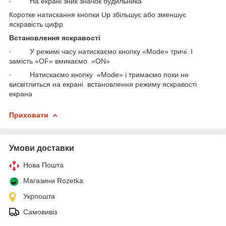
· На екрані зник значок будильника
Коротке натискання кнопки Up збільшує або зменшує
яскравість цифр
Встановлення яскравості
· У режимі часу натискаємо кнопку «Mode» тричі. І
замість «OF» вмикаємо «ON»
· Натискаємо кнопку «Mode» і тримаємо поки не
висвітлиться на екрані встановлення режиму яскравості
екрана
Приховати
Умови доставки
Нова Пошта
Магазини Rozetka
Укрпошта
Самовивіз