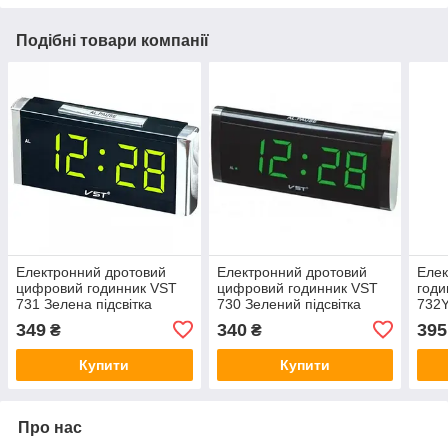
Подібні товари компанії
Електронний дротовий
Електронний дротовий
Елек
цифровий годинник VST
цифровий годинник VST
годи
731 Зелена підсвітка
730 Зелений підсвітка
732Y
підс
349
340
395
₴
₴
Купити
Купити
Про нас