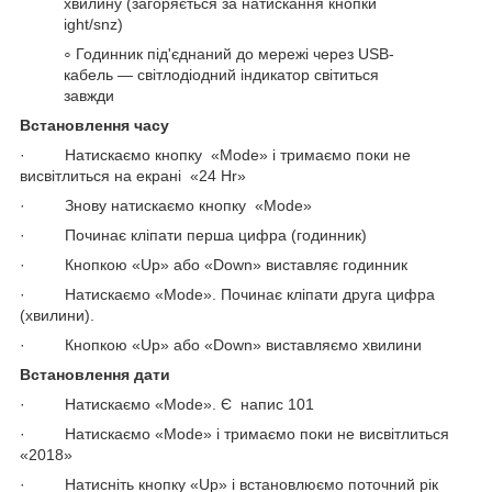
хвилину (загоряється за натискання кнопки
ight/snz)
Годинник під'єднаний до мережі через USB-
кабель — світлодіодний індикатор світиться
завжди
Встановлення часу
· Натискаємо кнопку «Mode» і тримаємо поки не
висвітлиться на екрані «24 Hr»
· Знову натискаємо кнопку «Mode»
· Починає кліпати перша цифра (годинник)
· Кнопкою «Up» або «Down» виставляє годинник
· Натискаємо «Mode». Починає кліпати друга цифра
(хвилини).
· Кнопкою «Up» або «Down» виставляємо хвилини
Встановлення дати
· Натискаємо «Mode». Є напис 101
· Натискаємо «Mode» і тримаємо поки не висвітлиться
«2018»
· Натисніть кнопку «Up» і встановлюємо поточний рік