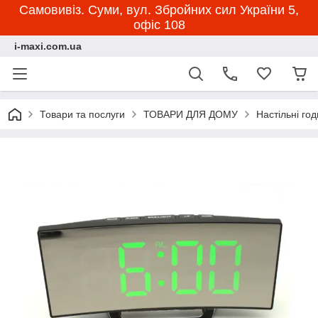
Самовивіз. Суми, вул. Збройних сил України 5,
офіс 108
i-maxi.com.ua
Товари та послуги
ТОВАРИ ДЛЯ ДОМУ
Настільні го