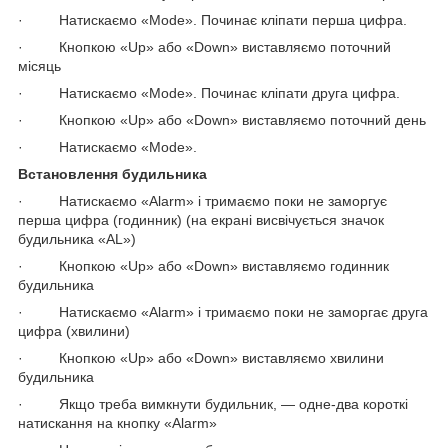
· Натискаємо «Mode». Починає кліпати перша цифра.
· Кнопкою «Up» або «Down» виставляємо поточний
місяць
· Натискаємо «Mode». Починає кліпати друга цифра.
· Кнопкою «Up» або «Down» виставляємо поточний день
· Натискаємо «Mode».
Встановлення будильника
· Натискаємо «Alarm» і тримаємо поки не заморгує
перша цифра (годинник) (на екрані висвічується значок
будильника «AL»)
· Кнопкою «Up» або «Down» виставляємо годинник
будильника
· Натискаємо «Alarm» і тримаємо поки не заморгає друга
цифра (хвилини)
· Кнопкою «Up» або «Down» виставляємо хвилини
будильника
· Якщо треба вимкнути будильник, — одне-два короткі
натискання на кнопку «Alarm»