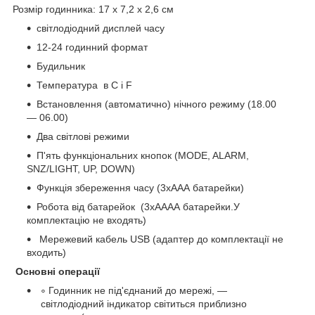
Розмір годинника: 17 х 7,2 х 2,6 см
світлодіодний дисплей часу
12-24 годинний формат
Будильник
Температура в С і F
Встановлення (автоматично) нічного режиму (18.00
— 06.00)
Два світлові режими
П'ять функціональних кнопок (MODE, ALARM,
SNZ/LIGHT, UP, DOWN)
Функція збереження часу (3хААА батарейки)
Робота від батарейок (3хАААА батарейки.У
комплектацію не входять)
Мережевий кабель USB (адаптер до комплектації не
входить)
Основні операції
Годинник не під'єднаний до мережі, —
світлодіодний індикатор світиться приблизно