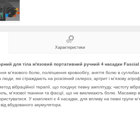
Характеристики
ний для тіла м'язовий портативний ручний 4 насадки Fascia
я м'язового болю, поліпшення кровообігу, зняття болю в суглобах 
люди, які страждають на розсіяний склероз, артрит і м'язову атроф
тод вібраційної терапії, що поєднує певну амплітуду, частоту віб
иль, м'язової тканини та фасції, що не викликають болю.
Масажер
ристуватися. У комплекті є 4 насадки, для впливу на певні групи м'язі
від вбудованого акумулятора.