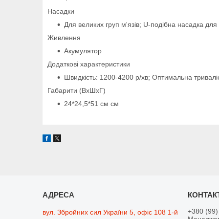
Насадки
Для великих груп м'язів; U-подібна насадка для х
Живлення
Акумулятор
Додаткові характеристики
Швидкість: 1200-4200 р/хв; Оптимальна тривалі
Габарити (ВхШхГ)
24*24,5*51 см см
+380 (99)
вул. Збройних сил України 5, офіс 108 1-й
Менеджер