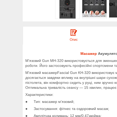
Опис
Масажер
Акумулятор
М'язовий Gun MH-320 використовується для зменшенн
роботи. Його застосовують професійні спортсмени та 
М'язовий масажерFascial Gun KH-320 використовує ме
досягається завдяки впливу на внутрішні шари сухож
пістолета, він комфортно сидить у руці, ним зручно ко
Оптимальна тривалість сеансу — 15 хвилин, працює 
Характеристики:
● Тип: масажер м'язовий;
● Застосування: фітнес та оздоровчий масаж;
● Амплітуда коливань: 12 мм/0,47дюйма;