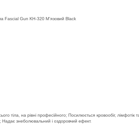
а Fascial Gun KH-320 М'язовий Black
о тіла, на рівні професійного; Посилюється кровообіг, лімфотік та
ій; Надає знеболювальний і оздоровчий ефект.