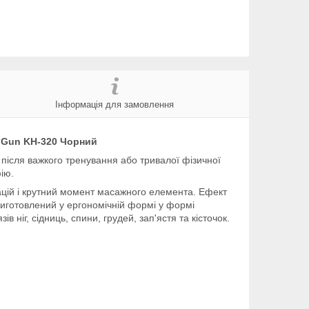
Інформація для замовлення
l Gun KH-320 Чорний
після важкого тренування або тривалої фізичної
ію.
рацій і крутний момент масажного елемента. Ефект
виготовлений у ергономічній формі у формі
в ніг, сідниць, спини, грудей, зап'ястя та кісточок.