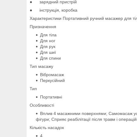
● зарядний пристрій
● інструкція, коробка
Характеристики Портативний ручний масажер для тіл
Призначення
Для тіла
Для ног
Для рук
Для шиї
Для спини
Тип масажу
Вібромасаж
Перкусійний
Тип
Портативні
Особливості
Вплив 4 масажними поверхнями; Самомасаж усьог
фігури; Сприяє реабілітації після травм і операц
Кількість насадок
4