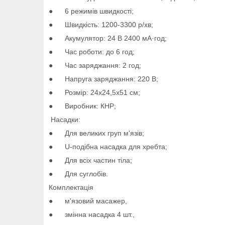
● 6 режимів швидкості;
● Швидкість: 1200-3300 р/хв;
● Акумулятор: 24 В 2400 мА·год;
● Час роботи: до 6 год;
● Час заряджання: 2 год;
● Напруга заряджання: 220 В;
● Розмір: 24х24,5х51 см;
● Виробник: КНР;
Насадки:
● Для великих груп м'язів;
● U-подібна насадка для хребта;
● Для всіх частин тіла;
● Для суглобів.
Комплектація
● м'язовий масажер,
● змінна насадка 4 шт.,