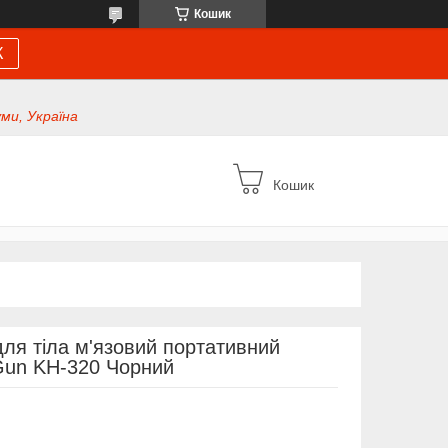
Кошик
К
уми, Україна
Кошик
ля тіла м'язовий портативний
 Gun KH-320 Чорний