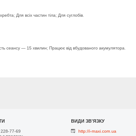
ребта; Для всіх частин тіла; Для суглобів.
сть сеансу — 15 хвилин; Працює від вбудованого акумулятора.
 228-77-69
http://i-maxi.com.ua
 з продажу