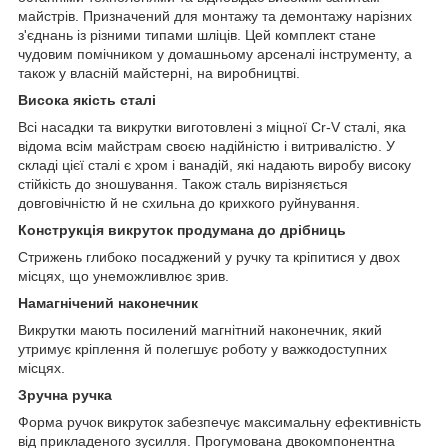
майстрів. Призначений для монтажу та демонтажу нарізних
з'єднань із різними типами шліців. Цей комплект стане
чудовим помічником у домашньому арсеналі інструменту, а
також у власній майстерні, на виробництві.
Висока якість сталі
Всі насадки та викрутки виготовлені з міцної Cr-V сталі, яка
відома всім майстрам своєю надійністю і витривалістю. У
складі цієї сталі є хром і ванадій, які надають виробу високу
стійкість до зношування. Також сталь вирізняється
довговічністю й не схильна до крихкого руйнування.
Конструкція викруток продумана до дрібниць
Стрижень глибоко посаджений у ручку та кріпитися у двох
місцях, що унеможливлює зрив.
Намагнічений наконечник
Викрутки мають посилений магнітний наконечник, який
утримує кріплення й полегшує роботу у важкодоступних
місцях.
Зручна ручка
Форма ручок викруток забезпечує максимальну ефективність
від прикладеного зусилля. Прогумована двокомпонентна