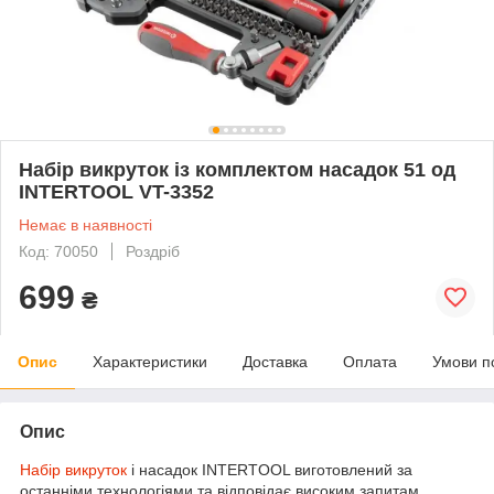
Набір викруток із комплектом насадок 51 од
INTERTOOL VT-3352
Немає в наявності
Код: 70050
Роздріб
699
₴
Опис
Характеристики
Доставка
Оплата
Умови п
Опис
Набір викруток
і насадок INTERTOOL виготовлений за
останніми технологіями та відповідає високим запитам