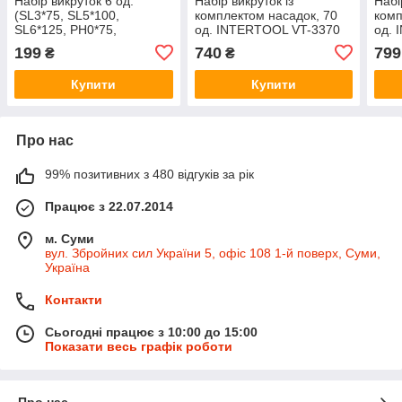
Набір викруток 6 од.
Набір викруток із
Набі
(SL3*75, SL5*100,
комплектом насадок, 70
комп
SL6*125, PH0*75,
од. INTERTOOL VT-3370
од. 
PH1*100, PH2*125), CrV,
кейс
199
740
799
₴
₴
Ergo-design INTERTOOL
VT-2005
Купити
Купити
Про нас
99% позитивних з 480 відгуків за рік
Працює з 22.07.2014
м. Суми
вул. Збройних сил України 5, офіс 108 1-й поверх, Суми,
Україна
Контакти
Сьогодні працює з 10:00 до 15:00
Показати весь графік роботи
Про нас