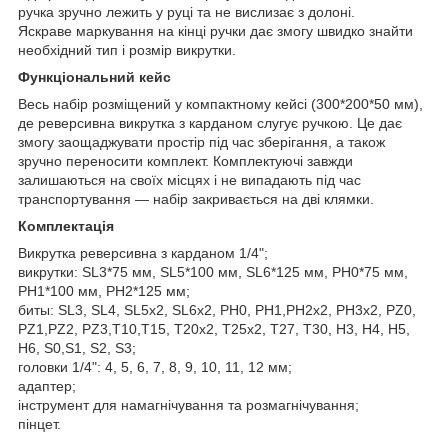
ручка зручно лежить у руці та не вислизає з долоні.
Яскраве маркування на кінці ручки дає змогу швидко знайти
необхідний тип і розмір викрутки.
Функціональний кейс
Весь набір розміщений у компактному кейсі (300*200*50 мм),
де реверсивна викрутка з карданом слугує ручкою. Це дає
змогу заощаджувати простір під час зберігання, а також
зручно переносити комплект. Комплектуючі завжди
залишаються на своїх місцях і не випадають під час
транспортування — набір закривається на дві клямки.
Комплектація
Викрутка реверсивна з карданом 1/4";
викрутки: SL3*75 мм, SL5*100 мм, SL6*125 мм, PH0*75 мм,
PH1*100 мм, PH2*125 мм;
биты: SL3, SL4, SL5x2, SL6x2, PH0, PH1,PH2x2, PH3x2, PZ0,
PZ1,PZ2, PZ3,T10,T15, T20x2, T25x2, T27, T30, H3, H4, H5,
H6, S0,S1, S2, S3;
головки 1/4": 4, 5, 6, 7, 8, 9, 10, 11, 12 мм;
адаптер;
інструмент для намагнічування та розмагнічування;
пінцет.