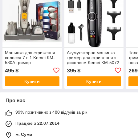
Машинка для стриження
Акумуляторна машинка
Чоло
волосся 7 в 1 Kemei KM-
тример для стриження з
три
580A тример
дисплеєм Kemei KM-5072
носа
з 3 насадками (1,2,3 мм)
1 дл
495
395
269
₴
₴
на о
Купити
Купити
Про нас
99% позитивних з 480 відгуків за рік
Працює з 22.07.2014
м. Суми