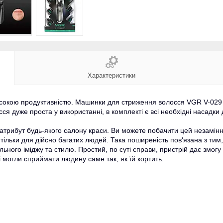
Характеристики
сокою продуктивністю. Машинки для стриження волосся VGR V-02
ся дуже проста у використанні,
в комплекті є всі необхідні насадк
трибут будь-якого салону краси. Ви можете побачити цей незамінн
тільки для дійсно
багатих людей. Така поширеність пов'язана з т
ьного іміджу та стилю. Простий, по суті справи, пристрій дає змог
могли сприймати людину саме так, як їй кортить.