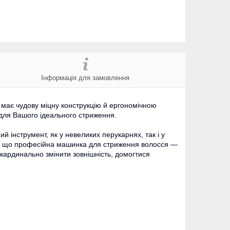
Інформація для замовлення
9 має
чудову міцну конструкцію й ергономічною
и для Вашого ідеального стриження.
ий інструмент,
як у невеликих перукарнях, так і у
им, що професійна машинка для стриження волосся —
у кардинально
змінити зовнішність, домогтися