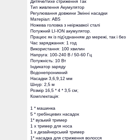
Дитяче/тихе стриження Так
Тип живлення Акумулятор
Регулювання довжини Змінні насадки
Матеріал: ABS
Ножева головка з неіржавкої сталі
Потужний LI-ION акумулятор.
Працює як із під'єднанням до мережі, так і без
Час заряджання: 1 год
Використання: 100 хвилин
Напруга: 100-240 В / 50-60 Гц
Потужність: 10 Вт
Індикатор заряду
Водонепроникний
Насадки 3,6,9,12 мм
Шнур: 2,5 м
Розмір 16,5 * 4 * 3,5 см;
Комплектація:
1 * машинка
5 * гребінцевих насадок
1* вузький тример
1 х тример для носа
1 х дизайнерський тример
1* насадка для стриження волосся