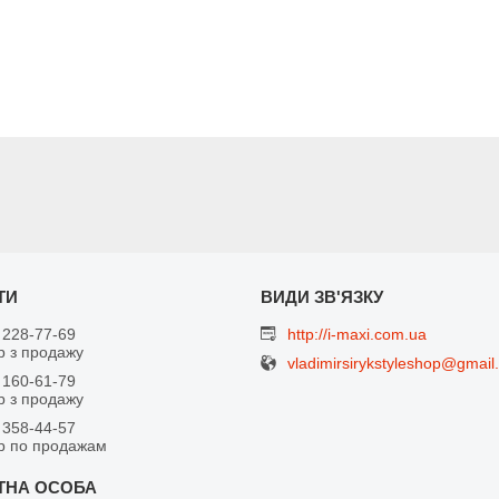
 228-77-69
http://i-maxi.com.ua
 з продажу
vladimirsirykstyleshop@gmail
 160-61-79
 з продажу
 358-44-57
р по продажам