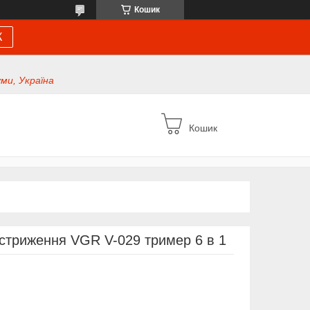
Кошик
К
уми, Україна
Кошик
стриження VGR V-029 тример 6 в 1