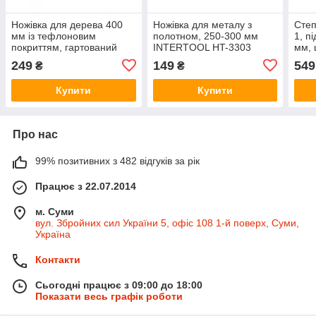
Ножівка для дерева 400
Ножівка для металу з
Степ
мм із тефлоновим
полотном, 250-300 мм
1, п
покриттям, гартований
INTERTOOL HT-3303
мм, 
зуб, 3-а заточування
14 
249
149
549
₴
₴
INTERTOOL HT-3107
010
Купити
Купити
Про нас
99% позитивних з 482 відгуків за рік
Працює з 22.07.2014
м. Суми
вул. Збройних сил України 5, офіс 108 1-й поверх, Суми,
Україна
Контакти
Сьогодні працює з 09:00 до 18:00
Показати весь графік роботи