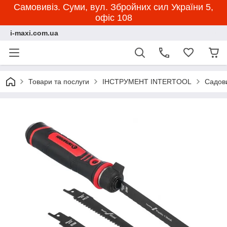
Самовивіз. Суми, вул. Збройних сил України 5,
офіс 108
i-maxi.com.ua
Товари та послуги
ІНСТРУМЕНТ INTERTOOL
Садов