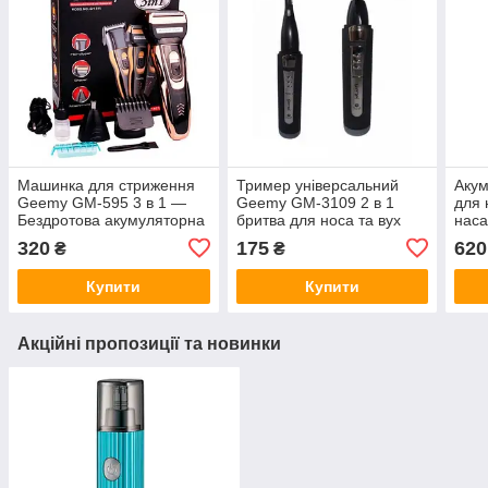
Машинка для стриження
Тример універсальний
Акум
Geemy GM-595 3 в 1 —
Geemy GM-3109 2 в 1
для 
Бездротова акумуляторна
бритва для носа та вух
наса
машинка, тример, бритва
Маш
320
175
620
₴
₴
воло
Купити
Купити
Акційні пропозиції та новинки