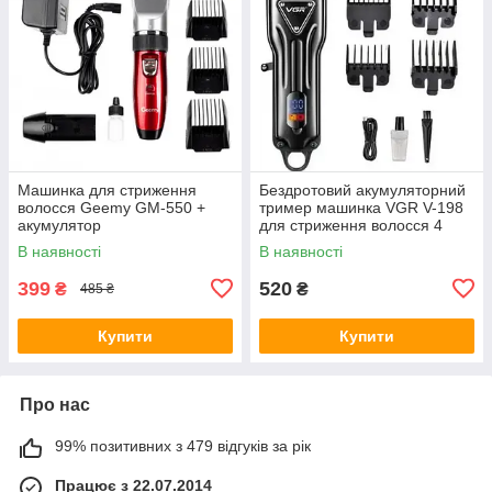
Машинка для стриження
Бездротовий акумуляторний
волосся Geemy GM-550 +
тример машинка VGR V-198
акумулятор
для стриження волосся 4
насадки
В наявності
В наявності
399
520
₴
₴
485 ₴
Купити
Купити
Про нас
99% позитивних з 479 відгуків за рік
Працює з 22.07.2014