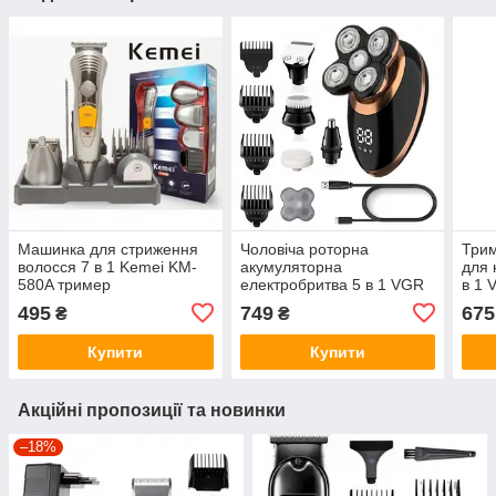
Машинка для стриження
Чоловіча роторна
Три
волосся 7 в 1 Kemei KM-
акумуляторна
для 
580A тример
електробритва 5 в 1 VGR
в 1 
V-316 машинка для
Чор
495
749
675
₴
₴
стриження волосся
тример для стриження
Купити
Купити
Акційні пропозиції та новинки
–18%