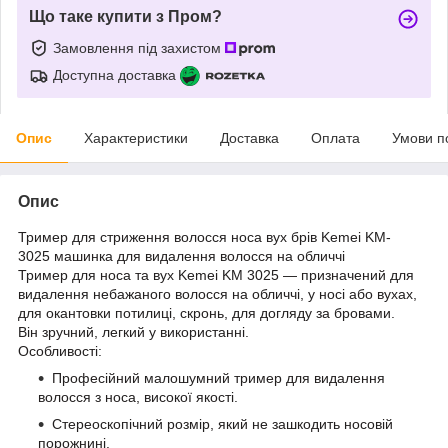
Що таке купити з Пром?
Замовлення під захистом
Доступна доставка
Опис
Характеристики
Доставка
Оплата
Умови п
Опис
Тример для стриження волосся носа вух брів Kemei KM-
3025 машинка для видалення волосся на обличчі
Тример для носа та вух Kemei KM 3025 ― призначений для
видалення небажаного волосся на обличчі, у носі або вухах,
для окантовки потилиці, скронь, для догляду за бровами.
Він зручний, легкий у використанні.
Особливості:
Професійний малошумний тример для видалення
волосся з носа, високої якості.
Стереоскопічний розмір, який не зашкодить носовій
порожнині.