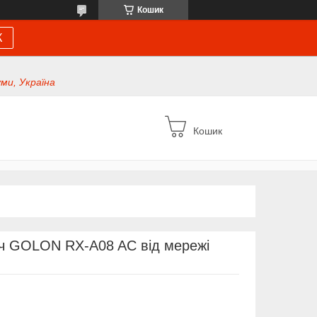
Кошик
К
уми, Україна
Кошик
ч GOLON RX-A08 AC від мережі