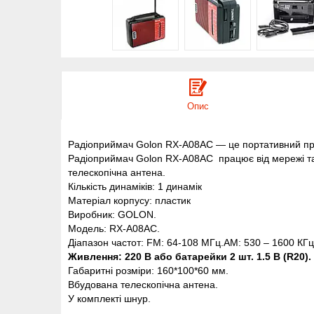
Опис
Радіоприймач Golon RX-A08
AC — це портативний при
Радіоприймач Golon RX-A08
AC працює від мережі та
телескопічна антена.
Кількість динаміків: 1 динамік
Матеріал корпусу: пластик
Виробник: GOLON.
Модель: RX-A08AC.
Діапазон частот: FM: 64-108 МГц.AM: 530 – 1600 КГ
Живлення: 220 В або батарейки 2 шт. 1.5 В (R20).
Габаритні розміри: 160*100*60 мм.
Вбудована телескопічна антена.
У комплекті шнур.