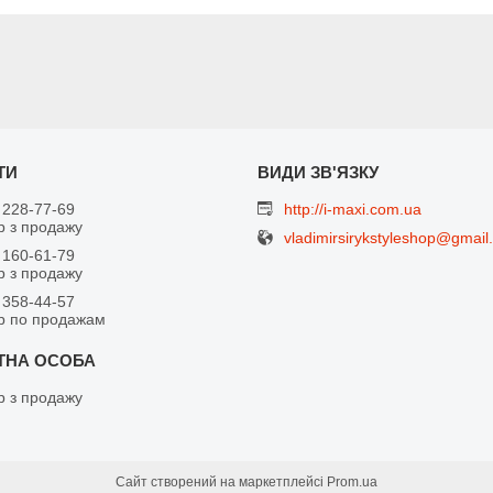
 228-77-69
http://i-maxi.com.ua
 з продажу
vladimirsirykstyleshop@gmail
 160-61-79
 з продажу
 358-44-57
р по продажам
 з продажу
Сайт створений на маркетплейсі
Prom.ua