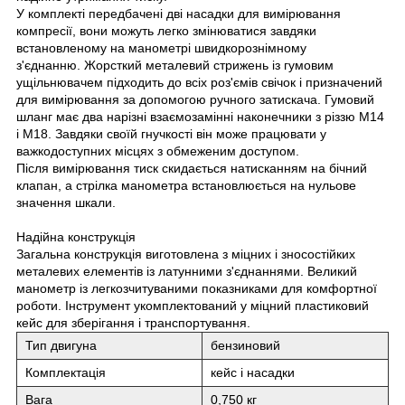
У комплекті передбачені дві насадки для вимірювання
компресії, вони можуть легко змінюватися завдяки
встановленому на манометрі швидкорознімному
з'єднанню. Жорсткий металевий стрижень із гумовим
ущільнювачем підходить до всіх роз'ємів свічок і призначений
для вимірювання за допомогою ручного затискача. Гумовий
шланг має два нарізні взаємозамінні наконечники з різзю М14
і М18. Завдяки своїй гнучкості він може працювати у
важкодоступних місцях з обмеженим доступом.
Після вимірювання тиск скидається натисканням на бічний
клапан, а стрілка манометра встановлюється на нульове
значення шкали.
Надійна конструкція
Загальна конструкція виготовлена з міцних і зносостійких
металевих елементів із латунними з'єднаннями. Великий
манометр із легкозчитуваними показниками для комфортної
роботи. Інструмент укомплектований у міцний пластиковий
кейс для зберігання і транспортування.
Тип двигуна
бензиновий
Комплектація
кейс і насадки
Вага
0,750 кг