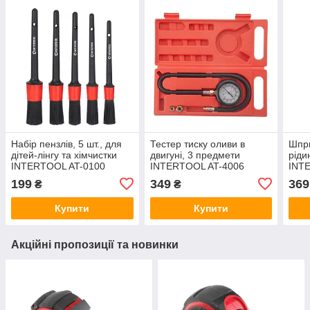
Набір пензлів, 5 шт., для
Тестер тиску оливи в
Шпри
дітей-лінгу та хімчистки
двигуні, 3 предмети
ріди
INTERTOOL AT-0100
INTERTOOL AT-4006
INT
199
349
369
₴
₴
Купити
Купити
Акційні пропозиції та новинки