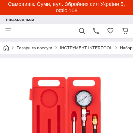
Самовивіз. Суми, вул. Збройних сил України 5,
офіс 108
i-maxi.com.ua
Товари та послуги
ІНСТРУМЕНТ INTERTOOL
Набори