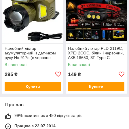
Налобний ліхтар
Налобний ліхтар PLD-2119C,
акумуляторний із датчиком
XPE+2COC, білий і червоний,
руху Hx-917s (є червоне
АКБ 18650, ЗП Type C
світло)
В наявності
В наявності
295
149
₴
₴
Купити
Купити
Про нас
99% позитивних з 480 відгуків за рік
Працює з 22.07.2014