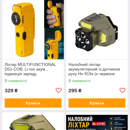
Ліхтар MULTIFUNCTIONAL
Налобний ліхтар
D51-COB, Li-Ion акум.,
акумуляторний із датчиком
індикація заряду,
руху Hx-919s (є червоне
запальничка, ЗП Type-C
світло)
В наявності
В наявності
Жовтий
329
295
₴
₴
Купити
Купити