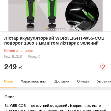
Ліхтар акумуляторний WORKLIGHT-W55-COB
поворот 180o з магнітом ліхтарик Зелений
Немає в наявності
Код: 51310
Роздріб
249
₴
Опис
Характеристики
Доставка
Оплата
Умови п
Опис
BL-W55-COB — це зручний складаний ліхтарик невеликого
розміру з яскравим світлодіодом і потужним магнітом у нижній