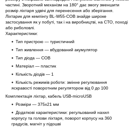
частині. Зворотний механізм на 180° дає змогу зменшити
розмір ліхтаря удвічі для перенесення або зберігання.
Ліхтарик для кемпінгу BL-W55-COB знайде широке
застосування як у побуті, так і на виробництві, на СТО, поході
або риболовлі.
Характеристики:
Тип пристрою — туристичний
Тип живлення — вбудований акумулятор
Тип діода — COB
Матеріал — пластик
Кількість діодів — 1
Кількість режимів роботи: змінне регулювання
яскравості поворотним регулятором від 0 до 100
Комплектація
ліхтар, кабель USB-microUSB
Розміри — 375x21 мм
Додаткові характеристики: регульований нахил
корпусу та голови ліхтаря, поворот корпусу на 360
градусів, магніт у підошві