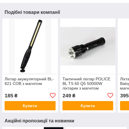
Подібні товари компанії
Ліхтар акумуляторний BL-
Тактичний ліхтар POLICE
Ліхт
821 COB з магнітом
BL TS 60 Q5 50000W
Balo
ліхтарик з магнітом
магн
підв
185
249
395
₴
₴
Купити
Купити
Акційні пропозиції та новинки