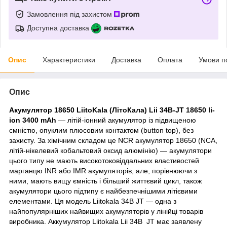
Замовлення під захистом
Доступна доставка
Опис
Характеристики
Доставка
Оплата
Умови п
Опис
Акумулятор 18650 LiitoKala (ЛітоКала) Lii 34B-JT 18650 li-
ion 3400 mAh
— літій-іонний акумулятор із підвищеною
ємністю, опуклим плюсовим контактом (button top), без
захисту. За хімічним складом це NCR акумулятор 18650 (NCA,
літій-нікелевий кобальтовий оксид алюмінію) — акумулятори
цього типу не мають високотоковіддальних властивостей
марганцю INR або IMR акумуляторів, але, порівнюючи з
ними, мають вищу ємність і більший життєвий цикл, також
акумулятори цього підтипу є найбезпечнішими літієвими
елементами. Ця модель Liitokala 34B JT — одна з
найпопулярніших найвищих акумуляторів у лінійці товарів
виробника. Аккумулятор Liitokala Lii 34B JT має заявлену