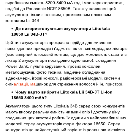
виробником ємність 3200-3400 мА·год і має характеристики,
подібні до Panasonic NCR18650B. Також у наявності цей
акумулятор тільки з плоским, промисловим плюсовим
контактом Lii-34B
Де використовуються акумулятори Liitokala
18650 Lii 34B-JT?
Цей тип акумуляторів прекрасно підійде для живлення
повсякденних приладів і ґаджетів, як-от: світлодіодних ліхтарів
(має випірний плюсовий контакт, що дає можливість ставити в
ліхтар 2 акумулятори послідовно одночасно), складання
Power Bank, пультів керування, ігрових консолей,
металошукачів, фото техніка, медичне обладнання,
відеокамери, ігрові консолі, радіокеровані моделі, системи
сигн
алізації, ма
шинок для стриження волосся й ін. пристрої.
Чому варто вибрати Liitokala Lii 34B-JT Li-Ion
18650 3400 mAh?
Акумулятори цього типу Liitokala 34B серед своїх конкурентів
мають високу реальну ємність низький опір і доступну ціну,
поєднання цих якостей робить їх одними з найпривабливіших
моделей серед акумуляторів форм фактора 18650. Серед
конкурентів це найдоступніший варіант із реальною місткістю.