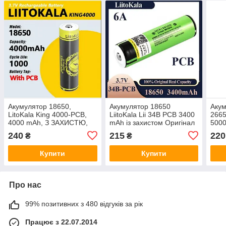
Акумулятор 18650,
Акумулятор 18650
Акум
LitoKala King 4000-PCB,
LiitoKala Lii 34B PCB 3400
2665
4000 mAh, З ЗАХИСТЮ,
mAh із захистом Оригінал
5000
ОРИГИНАЛ
ОРИ
240
215
220
₴
₴
Купити
Купити
Про нас
99% позитивних з 480 відгуків за рік
Працює з 22.07.2014