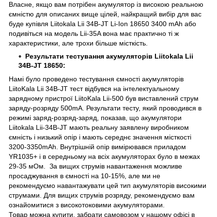
Власне, якщо вам потрібен акумулятор із високою реальною
ємністю для описаних вище цілей, найкращий вибір для вас
буде купівля Liitokala Lii 34B-JT Li-Ion 18650 3400 mAh або
подивіться на модель Lii-35A вона має практично ті ж
характеристики, але трохи більше місткість.
Результати тестування акумуляторів Liitokala Lii
34B-JT 18650:
Намі було проведено тестування ємності акумуляторів
LiitoKala Lii 34B-JT тест відбувся на інтелектуальному
зарядному пристрої LiitoKala Lii-500 був виставлений струм
заряду-розряду 500mA. Результати тесту, який проводився в
режимі заряд-розряд-заряд, показав, що акумулятори
Liitokala Lii-34B-JT мають реальну заявлену виробником
ємність і низький опір і мають середнє значення місткості
3200-3350mAh. Внутрішній опір вимірювався приладом
YR1035+ і в середньому на всіх акумуляторах було в межах
29-35 мОм. За вищих струмів навантаження можливе
просаджування в ємності на 10-15%, але ми не
рекомендуємо навантажувати цей тип акумуляторів високими
струмами. Для вищих струмів розряду, рекомендуємо вам
ознайомитися з високотоковими акумуляторами.
Товар можна купити, забрати самовозом у нашому офісі в