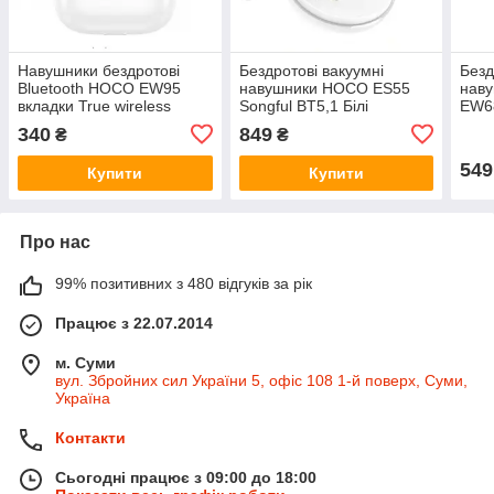
Навушники бездротові
Бездротові вакуумні
Безд
Bluetooth HOCO EW95
навушники HOCO ES55
наву
вкладки True wireless
Songful BT5,1 Білі
EW6
stereo headset Білі
Біли
340
849
₴
₴
549
Купити
Купити
Про нас
99% позитивних з 480 відгуків за рік
Працює з 22.07.2014
м. Суми
вул. Збройних сил України 5, офіс 108 1-й поверх, Суми,
Україна
Контакти
Сьогодні працює з 09:00 до 18:00