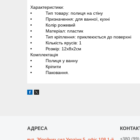
Характеристики:
• Тип товару: полиця на стіну
• Призначення: для ванної, кухні
• Колір рожевий
• Матеріал: пластик
• Тип кріплення: приклеюється до поверхні
• Кількість ярусів: 1
• Розмір: 12х8х2см
Комплектація
• Полиця у ванну
• Кріпити
• Паковання.
+380 (99)
вул. Збройних сил України 5, офіс 108 1-й