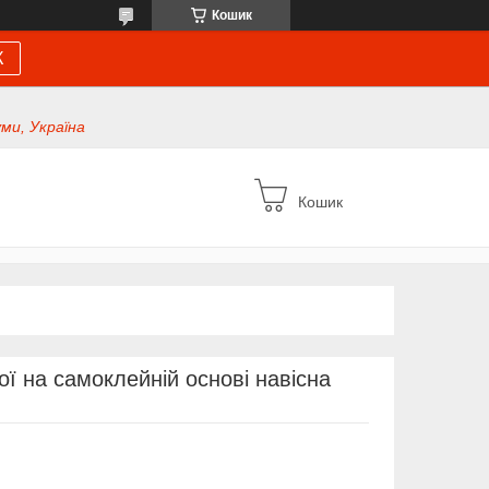
Кошик
К
уми, Україна
Кошик
ї на самоклейній основі навісна