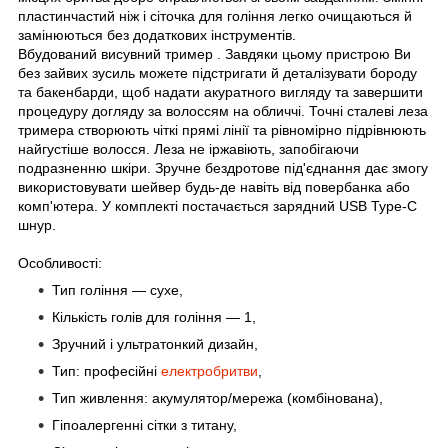
пластинчастий ніж і сіточка для гоління легко очищаються й
замінюються без додаткових інструментів.
Вбудований висувний тример
. Завдяки цьому пристрою Ви
без зайвих зусиль можете підстригати й деталізувати бороду
та бакенбарди, щоб надати акуратного вигляду та завершити
процедуру догляду за волоссям на обличчі. Точні сталеві леза
тримера створюють чіткі прямі лінії та рівномірно підрівнюють
найгустіше волосся. Леза не іржавіють, запобігаючи
подразненню шкіри. Зручне бездротове під'єднання дає змогу
використовувати шейвер будь-де навіть від повербанка або
комп'ютера. У комплекті постачається зарядний USB Type-C
шнур.
Особливості:
Тип гоління — сухе,
Кількість голів для гоління — 1,
Зручний і ультратонкий дизайн,
Тип: професійні
електробритви
,
Тип живлення: акумулятор/мережа (комбінована),
Гіпоалергенні сітки з титану,