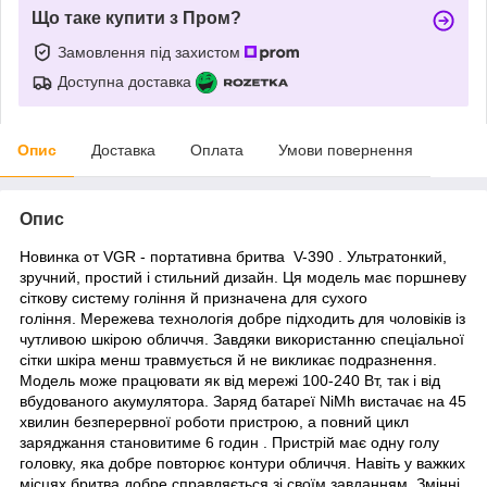
Що таке купити з Пром?
Замовлення під захистом
Доступна доставка
Опис
Доставка
Оплата
Умови повернення
Опис
Новинка от VGR
- портативна бритва V-390 . Ультратонкий,
зручний, простий і стильний дизайн. Ця модель має поршневу
сіткову систему гоління й призначена для сухого
гоління. Мережева технологія добре підходить для чоловіків із
чутливою шкірою обличчя. Завдяки використанню спеціальної
сітки шкіра менш травмується й не викликає подразнення.
Модель може працювати як від мережі 100-240 Вт, так і від
вбудованого акумулятора. Заряд батареї NiMh вистачає на 45
хвилин безперервної роботи пристрою, а повний цикл
заряджання становитиме
6
годин
. Пристрій має одну голу
головку, яка добре повторює контури обличчя. Навіть у важких
місцях бритва добре справляється зі своїм завданням. Змінні