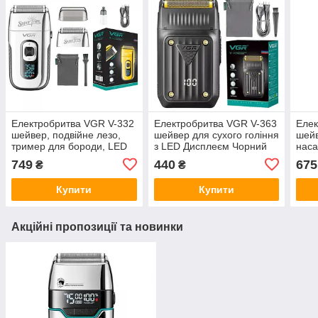
Електробритва VGR V-332
Електробритва VGR V-363
Елек
шейвер, подвійне лезо,
шейвер для сухого гоління
шейв
тример для бороди, LED
з LED Дисплеєм Чорний
наса
Display Сріблястий
трим
749
440
675
₴
₴
Купити
Купити
Акційні пропозиції та новинки