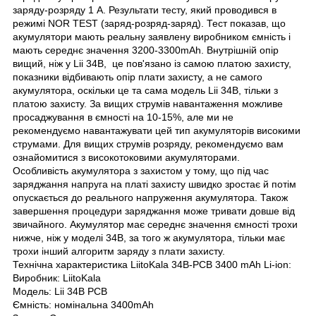
заряду-розряду 1 А. Результати тесту, який проводився в
режимі NOR TEST (заряд-розряд-заряд). Тест показав, що
акумулятори мають реальну заявлену виробником ємність і
мають середнє значення 3200-3300mAh. Внутрішній опір
вищий, ніж у Lii 34B, це пов'язано із самою платою захисту,
показники відбивають опір плати захисту, а не самого
акумулятора, оскільки це та сама модель Lii 34B, тільки з
платою захисту. За вищих струмів навантаження можливе
просаджування в ємності на 10-15%, але ми не
рекомендуємо навантажувати цей тип акумуляторів високими
струмами. Для вищих струмів розряду, рекомендуємо вам
ознайомитися з високотоковими акумуляторами.
Особливість акумулятора з захистом у тому, що під час
заряджання напруга на платі захисту швидко зростає й потім
опускається до реального напруження акумулятора. Також
завершення процедури заряджання може тривати довше від
звичайного. Акумулятор має середнє значення ємності трохи
нижче, ніж у моделі 34B, за того ж акумулятора, тільки має
трохи інший алгоритм заряду з плати захисту.
Технічна характеристика LiitoKala 34B-PCB 3400 mAh Li-ion:
Виробник: LiitoKala
Модель: Lii 34B PCB
Ємність: номінальна 3400mAh