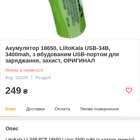
Акумулятор 18650, LiitoKala USB-34B,
3400mah, з вбудованим USB-портом для
заряджання, захист, ОРИГИНАЛ
Немає в наявності
Код: 52228
Роздріб
249
₴
Опис
Доставка
Оплата
Умови повернення
Опис
LiitoKala Lii 34B PCB 18650 Li-Ion 3400 mAh (з платою захисту)