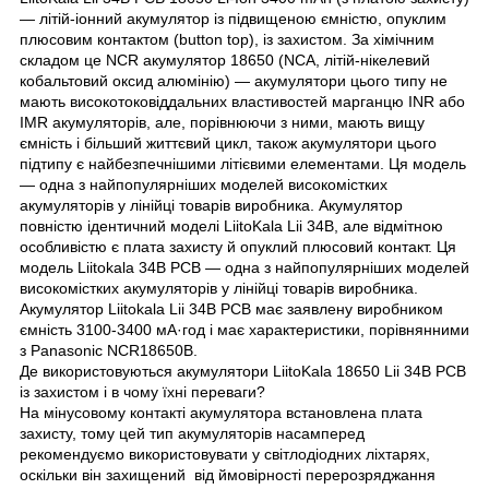
— літій-іонний акумулятор із підвищеною ємністю, опуклим
плюсовим контактом (button top), із захистом. За хімічним
складом це NCR акумулятор 18650 (NCA, літій-нікелевий
кобальтовий оксид алюмінію) — акумулятори цього типу не
мають високотоковіддальних властивостей марганцю INR або
IMR акумуляторів, але, порівнюючи з ними, мають вищу
ємність і більший життєвий цикл, також акумулятори цього
підтипу є найбезпечнішими літієвими елементами. Ця модель
— одна з найпопулярніших моделей високомістких
акумуляторів у лінійці товарів виробника. Акумулятор
повністю ідентичний моделі LiitoKala Lii 34B, але відмітною
особливістю є плата захисту й опуклий плюсовий контакт. Ця
модель Liitokala 34B PCB — одна з найпопулярніших моделей
високомістких акумуляторів у лінійці товарів виробника.
Акумулятор Liitokala Lii 34B PCB має заявлену виробником
ємність 3100-3400 мА·год і має характеристики, порівнянними
з Panasonic NCR18650B.
Де використовуються акумулятори LiitoKala 18650 Lii 34B PCB
із захистом і в чому їхні переваги?
На мінусовому контакті акумулятора встановлена плата
захисту, тому цей тип акумуляторів насамперед
рекомендуємо використовувати у світлодіодних ліхтарях,
оскільки він захищений від ймовірності перерозряджання