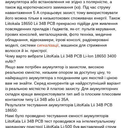
акумулятора або встановлення не згідно з полярністю, а
також від короткочасного замикання (кз). Під час струму
навантаження 5 А спрацьовує захист, тому використовувати
його можна тільки в низькотокових споживачах енергії. Також
Liitokala 18650 Lii 34B PCB прекрасно підійде для живлення
повсякденних приладів і ґаджетів, як-от: пультів керування,
ігрових консолей, металошукачів, фото техніка, медичне
обладнання, відеокамери, ігрові консолі, радіокеровані
моделі, системи
сигналізації
, машинок для стриження
волосся й ін. пристрої.
Чому варто вибрати LiitoKala Lii 34B PCB Li-Ion 18650 3400
mAh?
Якщо вам потрібен акумулятор із захистом, високою
реальною ємністю, низьким опором за доступну ціну, то
найкращого акумулятора з поєднанням цих якостей і ціною
вам не знайти. Серед конкурентів це найдоступніший варіант
із реальною місткістю й платою захисту. Для акумуляторних
складок краще використовувати тип акб із плоским плюсовим
контактом типу Lii 34B або Lii 35A.
Результати тестування акумуляторів LiitoKala Lii 34B PCB
18650:
Намі було проведено тестування ємності акумуляторів
LiitoKala Lii 34B PCB тест проводився на інтелектуальному
зарядному пристрої LiitoKala Li-500 був виставлений струм