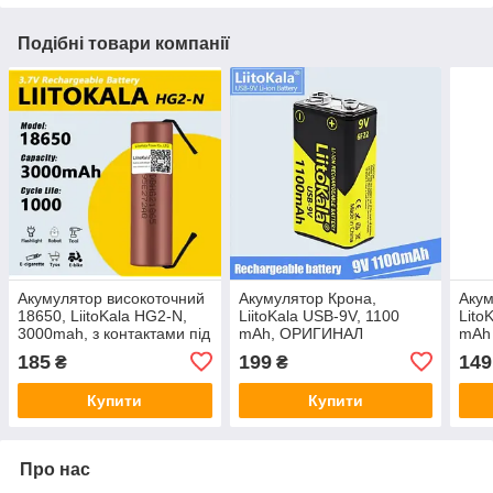
Подібні товари компанії
Акумулятор високоточний
Акумулятор Крона,
Акум
18650, LiitoKala HG2-N,
LiitoKala USB-9V, 1100
Lito
3000mah, з контактами під
mAh, ОРИГИНАЛ
mAh 
паяння, ОРИГИНАЛ
185
199
149
₴
₴
Купити
Купити
Про нас