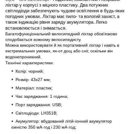
ліхтар у корпусі з міцного пластику. Два потужних
світлодіоди забезпечують чудове освітлення в будь-яких
погодних умовах. Ліхтар має пило- та вологий захист, а
також індикацію рівня заряду акумулятора. Легко
встановлюється і знімається.
Багатофункціональний велосипедний ліхтар обов'язково
сподобається кожному велосипедисту.
Можна використовувати й як портативний ліхтар і навіть в
екстремальних умовах, як-от дощ або сніг, оскільки він
водонепроникний.
Технічні характеристики:
Колір: чорний;
Розмір: 43х27 мм;
Матеріал: пластик;
Час заряджання: 1 година;
Порт заряджання: USB;
Світлодіоди: LH351B;
Акумулятор: вбудований літій-іонний акумулятор
ємністю 350 мА·год і 230 мА·год;