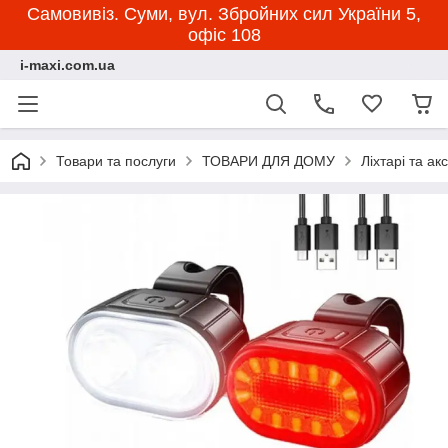
Самовивіз. Суми, вул. Збройних сил України 5,
офіс 108
i-maxi.com.ua
Товари та послуги
ТОВАРИ ДЛЯ ДОМУ
Ліхтарі та ак