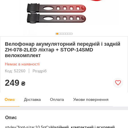
Велофонар акумуляторний передній і задній
ZH-078-2LED ліхтар + STOP-14SMD
велокомплект
Немає в наявності
Код: 52260
Роздріб
249
₴
Опис
Доставка
Оплата
Умови повернення
Опис
style="font-size:10.5pt">
Надійний, компактний і яскравий