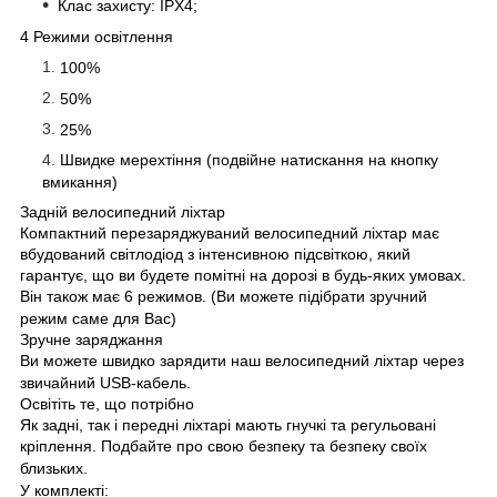
Клас захисту: IPX4;
4
Режими освітлення
100%
50%
25%
Швидке мерехтіння (подвійне натискання на кнопку
вмикання)
Задній велосипедний ліхтар
Компактний перезаряджуваний велосипедний ліхтар має
вбудований світлодіод з інтенсивною підсвіткою, який
гарантує, що ви будете помітні на дорозі в будь-яких умовах.
Він також має
6
режим
ов
.
(Ви можете підібрати зручний
режим саме для Вас)
Зручне заряджання
Ви можете швидко зарядити наш велосипедний ліхтар через
звичайний USB-кабель.
Освітіть те, що потрібно
Як задні, так і передні ліхтарі мають гнучкі та регульовані
кріплення. Подбайте про свою безпеку та безпеку своїх
близьких.
У комплекті: