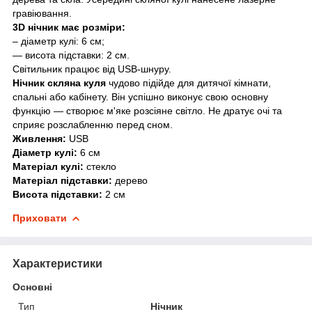
гравіювання.
3D нічник має розміри:
– діаметр кулі: 6 см;
— висота підставки: 2 см.
Світильник працює від USB-шнуру.
Нічник скляна куля
чудово підійде для дитячої кімнати,
спальні або кабінету. Він успішно виконує свою основну
функцію — створює м'яке розсіяне світло. Не дратує очі та
сприяє розслабленню перед сном.
Живлення:
USB
Діаметр кулі:
6 см
Матеріал кулі:
стекло
Матеріал підставки:
дерево
Висота підставки:
2 см
Приховати
Характеристики
Основні
Тип
Нічник