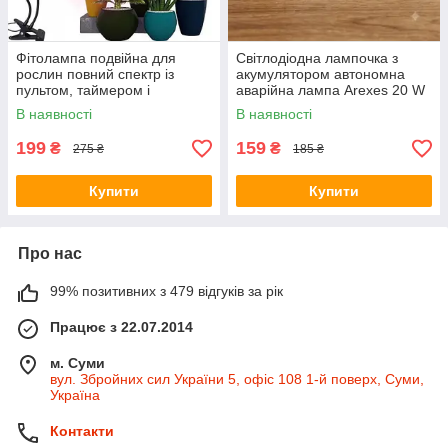
Фітолампа подвійна для
Світлодіодна лампочка з
рослин повний спектр із
акумулятором автономна
пультом, таймером і
аварійна лампа Arexes 20 W
регулюванням яскравості
E27 3 режими світіння з
В наявності
В наявності
патроном
199
159
₴
₴
275 ₴
185 ₴
Купити
Купити
Про нас
99% позитивних з 479 відгуків за рік
Працює з 22.07.2014
м. Суми
вул. Збройних сил України 5, офіс 108 1-й поверх, Суми,
Україна
Контакти