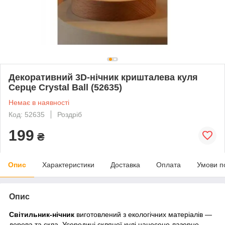
Декоративний 3D-нічник кришталева куля
Серце Crystal Ball (52635)
Немає в наявності
Код: 52635
Роздріб
199
₴
Опис
Характеристики
Доставка
Оплата
Умови п
Опис
Світильник-нічник
виготовлений з екологічних матеріалів —
дерева та скла. Усередині скляної кулі нанесене лазерне