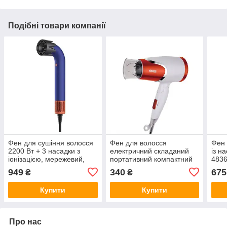
Подібні товари компанії
Фен для сушіння волосся
Фен для волосся
Фен 
2200 Вт + 3 насадки з
електричний складаний
із н
іонізацією, мережевий,
портативний компактний
4836
Safmax SF-18
1200W DSP 30077
рож
949
340
675
₴
₴
Червоний
Купити
Купити
Про нас