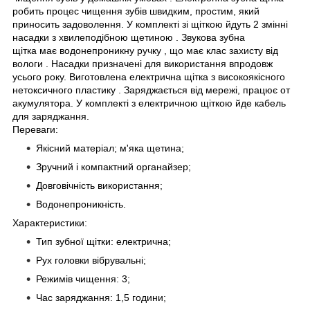
робить процес чищення зубів швидким, простим, який
приносить задоволення. У комплекті зі щіткою йдуть
2 змінні
насадки з хвилеподібною щетиною
.
Звукова зубна
щітка
має
водонепроникну ручку
, що має
клас захисту від
вологи
. Насадки призначені для використання впродовж
усього року. Виготовлена електрична щітка з
високоякісного
нетоксичного пластику
. Заряджається від мережі,
працює
от
акумулятора
. У комплекті з електричною щіткою йде кабель
для заряджання
.
Переваги:
Якісний матеріал; м'яка щетина;
Зручний і компактний органайзер;
Довговічність використання;
Водонепроникність.
Характеристики:
Тип зубної щітки: електрична;
Рух головки вібрувальні;
Режимів чищення: 3;
Час заряджання: 1,5 години;