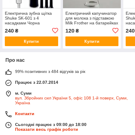
Електрична зубна щітка
Електричний капучинатор
Елек
Shuke SK-601 з 4
для молока з підставкою
Shuk
насадками Чорна
Milk Frother на батарейках
наса
Білий
240
120
240
₴
₴
Купити
Купити
Про нас
99% позитивних з 484 відгуків за рік
Працює з 22.07.2014
м. Суми
вул. Збройних сил України 5, офіс 108 1-й поверх, Суми,
Україна
Контакти
Сьогодні працює з 09:00 до 18:00
Показати весь графік роботи