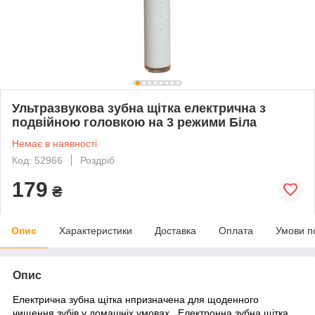
Ультразвукова зубна щітка електрична з
подвійною головкою на 3 режими Біла
Немає в наявності
Код: 52966
Роздріб
179
₴
Опис
Характеристики
Доставка
Оплата
Умови п
Опис
Електрична зубна щітка
н
призначена для
щоденного
чищення зубів у домашніх умовах
. Електронна зубна щітка