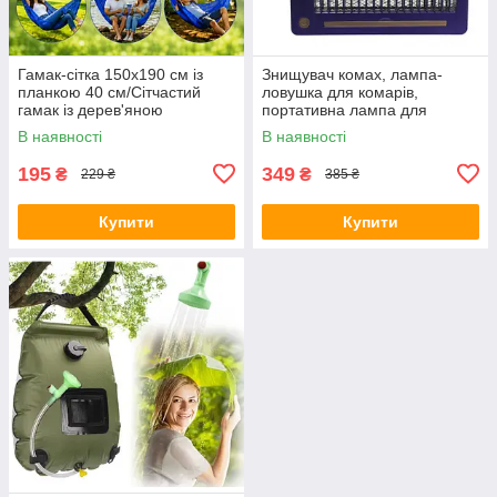
Гамак-сітка 150х190 см із
Знищувач комах, лампа-
планкою 40 см/Сітчастий
ловушка для комарів,
гамак із дерев'яною
портативна лампа для
перекладиною
знищення москітів живлення
В наявності
В наявності
від USB
195
349
₴
₴
229 ₴
385 ₴
Купити
Купити