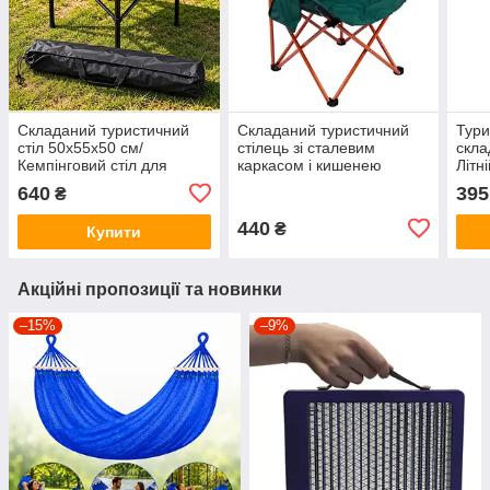
Складаний туристичний
Складаний туристичний
Тури
стіл 50х55х50 см/
стілець зі сталевим
скла
Кемпінговий стіл для
каркасом і кишенею
Літн
пікніка, дачі, риболовлі з
44х44х70 см із чохлом
Порт
640
395
₴
чохлом Коричневий
Зелений
сис
440
₴
Купити
Акційні пропозиції та новинки
–15%
–9%