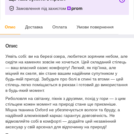
Замовлення під захистом
Опис
Доставка
Оплата
Умови повернення
Опис
Уявіть собі: ви на березі озера, любитеся зоряним небом, але
сидіти на каменях зовсім не хочеться. Цей складаний стілець
— ваш власний оазис комфорту! Легкий, як пір'їнка, але
міцний як скеля, він стане вашим надійним супутником у
будь-якій пригоді. Забудьте про болі в спині та втоми — цей
стілець легко поміщається в рюкзак і готовий до використання
в будь-який момент.
Риболовля на світанку, пікнік з друзями, похід у гори — з цим
стільцем кожен момент на природі стане ще приємніше.
Міцна тканина Oxford не убезпечується вологи та бруду, а
надійний алюмінієвий каркас гарантує довговічність. Не
відмовляйте собі в комфорті — додайте цей незамінний
аксесуар у свій арсенал для відпочинку на природі!