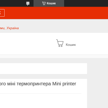
Кошик
К
уми, Україна
Кошик
го міні термопринтера Mini printer