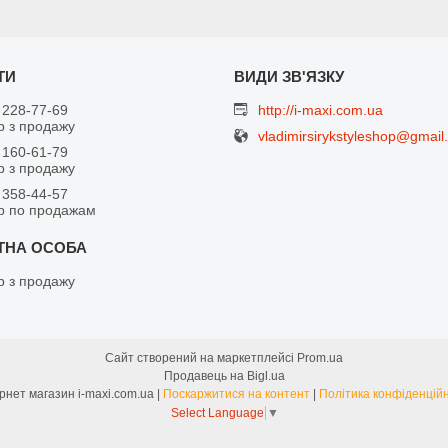
 228-77-69
http://i-maxi.com.ua
 з продажу
vladimirsirykstyleshop@gmail
 160-61-79
 з продажу
 358-44-57
р по продажам
 з продажу
Сайт створений на маркетплейсі
Prom.ua
Продавець на Bigl.ua
Інтернет магазин i-maxi.com.ua |
Поскаржитися на контент
|
Політика конфіденційн
Select Language
▼