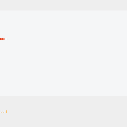
.com
ості