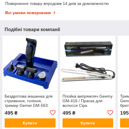
Повернення товару впродовж 14 днів за домовленістю
Всі умови повернення
Подібні товари компанії
Бездротова машинка для
Плойка випрямляч Geemy
Трим
стриження, гоління,
GM-416 / Праска для
Geme
тример Gemei GM-563
волосся Сіра
брит
5в1 Синій
495
495
195
₴
₴
Купити
Купити