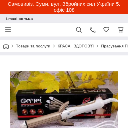
Самовивіз. Суми, вул. Збройних сил України 5,
офіс 108
i-maxi.com.ua
Товари та послуги
КРАСА І ЗДОРОВ'Я
Прасування П