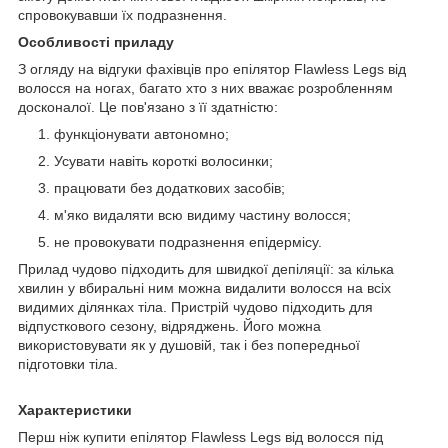
спровокувавши їх подразнення.
Особливості приладу
З огляду на відгуки фахівців про епілятор Flawless Legs від
волосся на ногах, багато хто з них вважає розробленням
досконалої. Це пов'язано з її здатністю:
функціонувати автономно;
Усувати навіть короткі волосинки;
працювати без додаткових засобів;
м'яко видаляти всю видиму частину волосся;
не провокувати подразнення епідермісу.
Прилад чудово підходить для швидкої депіляції: за кілька
хвилин у вбиральні ним можна видалити волосся на всіх
видимих ділянках тіла. Пристрій чудово підходить для
відпусткового сезону, відряджень. Його можна
використовувати як у душовій, так і без попередньої
підготовки тіла.
Характеристики
Перш ніж купити епілятор Flawless Legs від волосся під