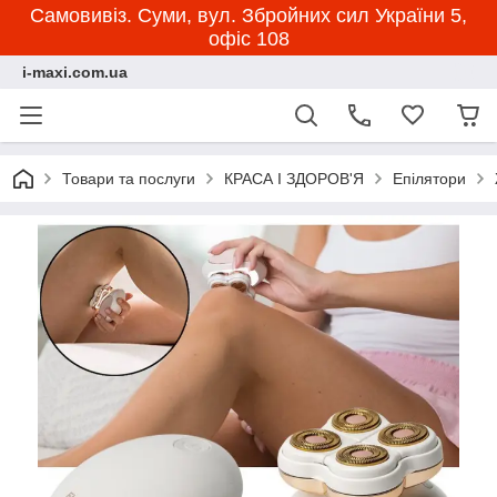
Самовивіз. Суми, вул. Збройних сил України 5,
офіс 108
i-maxi.com.ua
Товари та послуги
КРАСА І ЗДОРОВ'Я
Епілятори