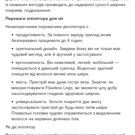
із названих методів призводить до надмірної сухості шкірних
покривів, подразнення.
Переваги епілятора для ніг
Незаперечними перевагами депілятора є:
продуктивність. За повного заряду прилад може
безперервно працювати до 4 годин;
оригінальний дизайн. Завдяки йому він не тільки має
чудовий вигляд, але й зручний у застосуванні;
ергономічність. Він невеликий, легкий, мобільний —
поміщається в дамській сумочці. Водночас здатний
очищати від волосся великі зони шкіри;
якість. Пристрій має дуже гострі леза. Знаючи, як
використовувати Flawless Legs, ви зможете цілу добу
насолоджуватися гладкою здоровою шкірою;
універсальність. Золоте покриття дає змогу
застосовувати пристрій до будь-яких типів шкіри.
Плавальні головки чудово справляються з видаленням
волосся на нерівних ділянках тіла.
Як діє епілятор
Відрізняє німецьку розробку відповідної якості, оригінальний