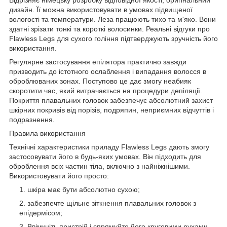
дизайн. Її можна використовувати в умовах підвищеної
вологості та температури. Леза працюють тихо та м'яко. Вони
здатні зрізати тонкі та короткі волосинки. Реальні відгуки про
Flawless Legs для сухого гоління підтверджують зручність його
використання.
Регулярне застосування епілятора практично завжди
призводить до істотного ослаблення і випадання волосся в
оброблюваних зонах. Поступово це дає змогу неабияк
скоротити час, який витрачається на процедури депіляції.
Покриття плавальних головок забезпечує абсолютний захист
шкірних покривів від порізів, подряпин, неприємних відчуттів і
подразнення.
Правила використання
Технічні характеристики приладу Flawless Legs дають змогу
застосовувати його в будь-яких умовах. Він підходить для
оброблення всіх частин тіла, включно з найніжнішими.
Використовувати його просто:
шкіра має бути абсолютно сухою;
забезпечте щільне зіткнення плавальних головок з
епідермісом;
Ввімкніть пристрій і спрямуйте його круговими рухами