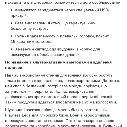
пахвами та в інших зонах, ознайомтеся з його особливостями:
Акумулятор заряджається через спеціальний USB-
пристрій;
Леза виготовлені зі сталі, що гарантує їхню
бездоганну гостроту;
Гоління забезпечують 4 плавальні головки, покриті
18-каратним золотом;
3 невеликі світлодіоди вбудовані в корпус для
підсвічування оброблюваних ділянок.
Порівняння з альтернативними методами видалення
волосся
Під час використання станків для гоління волоски ростуть
тільки інтенсивніше, стаючи водночас жорсткішими. До того ж
цей спосіб безпечний: гострі леза можуть порізати, що
затупилися — подряпати. Під час використання
депілювальних кремів можливий прояв алергічної реакції.
Таким продуктам вдається впоратися не з усіма волоссями.
Шугаринг і воскова епіляція мають більшу вартість, ніж
Flawless Legs для глибокого бікіні. Вони є хворобливими,
провокують вростання волосся. Фото- та лазерна епіляція
дорогої сталі та хворобливі, мають протипоказання. Будь-який