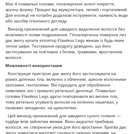
Має 4 плавальні головки, гіпоалергенні золоті покриття,
зручну форму. Працює від акумулятора, легкий і портативний.
Для епіляції не потрібні додаткові інструменти, наявність води
або засобів гігієнічного догляду.
Винахід призначений для швидкого видалення волосся без
можливості появи подразнення. Гіпоалергенна поверхня лез
дає змогу купити епілятор Flawless Legs жінкам із будь-яким
типом шкіри. Тестування продукту доведено, що його
застосування не пов'язане з болем, травмами, вростанням
волосся.
Можливості використання
Конструкція пристрою дає змогу його застосовувати на
різних ділянках тіла, включно з обличчям, ареоли молочними
залозами, геніталіями. Він підходить для оброблення
невеликих зон і тривалої ретельної депіляції. Плавальні
головки Flawless Legs здатні повторювати всі вигини тіла,
тому ретельно усувають волоски на колінних чашечках, у
пахвових западинах, на щиколотках.
Цей винахід призначений для швидкого сухого гоління —
підійде всім зайнятим жінкам. Воно акуратно прибирає
волосся, не створюючи умов для його вростання. Бритва дає
змогу домогтися миттєвої гладкості шкірних покривів, не