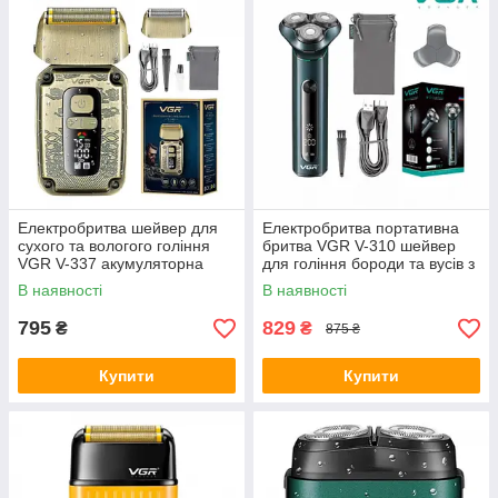
Електробритва шейвер для
Електробритва портативна
сухого та вологого гоління
бритва VGR V-310 шейвер
VGR V-337 акумуляторна
для гоління бороди та вусів з
бритва
акумулятором
В наявності
В наявності
795
829
₴
₴
875 ₴
Купити
Купити