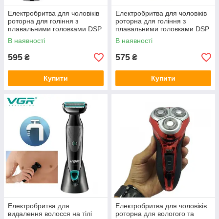
Електробритва для чоловіків
Електробритва для чоловіків
роторна для гоління з
роторна для гоління з
плавальними головками DSP
плавальними головками DSP
60078 IPX5 USB
60112 IPX5 USB
В наявності
В наявності
595
575
₴
₴
Купити
Купити
Електробритва для
Електробритва для чоловіків
видалення волосся на тілі
роторна для вологого та