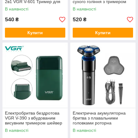
2в1 VGR V-601 Тример для
сухого гоління з тримером
носа та вух бритва 5 Вт
DSP 60015 Червона
В наявності
В наявності
540
520
₴
₴
Купити
Купити
Електробритва бездротова
Електрична акумуляторна
VGR V-390 з вбудованим
бритва з плавальними
висувним тримером шейвер
головками роторна
5 Вт Зелений
електробритва VGR V-325
В наявності
В наявності