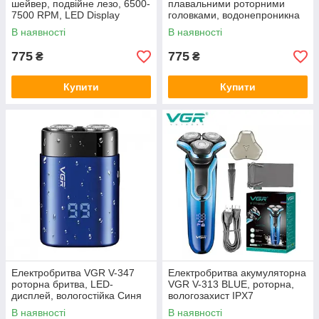
шейвер, подвійне лезо, 6500-
плавальними роторними
7500 RPM, LED Display
головками, водонепроникна
В наявності
В наявності
775
775
₴
₴
Купити
Купити
Електробритва VGR V-347
Електробритва акумуляторна
роторна бритва, LED-
VGR V-313 BLUE, роторна,
дисплей, вологостійка Синя
вологозахист IPX7
В наявності
В наявності