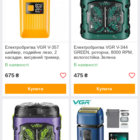
Електробритва VGR V-357
Електробритва VGR V-344
шейвер, подвійне лезо, 2
GREEN, роторна, 8000 RPM,
насадки, висувний тример,
вологостійка Зелена
IPX6 Золотий
В наявності
В наявності
675
475
₴
₴
Купити
Купити