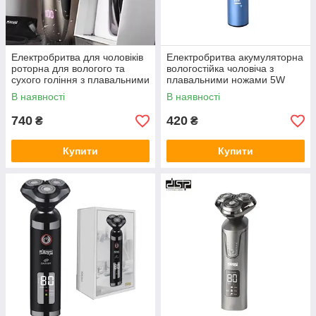
Електробритва для чоловіків
Електробритва акумуляторна
роторна для вологого та
вологостійка чоловіча з
сухого гоління з плавальними
плавальними ножами 5W
головками DSP 60017 IPX6
Kemei KM-507
В наявності
В наявності
USB 5W
740
420
₴
₴
Купити
Купити