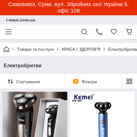
Самовивіз. Суми, вул. Збройних сил України 5,
офіс 108
i-maxi.com.ua
Товари та послуги
КРАСА І ЗДОРОВ'Я
Електробритв
Електробритви
Сортування
0
Фільтри