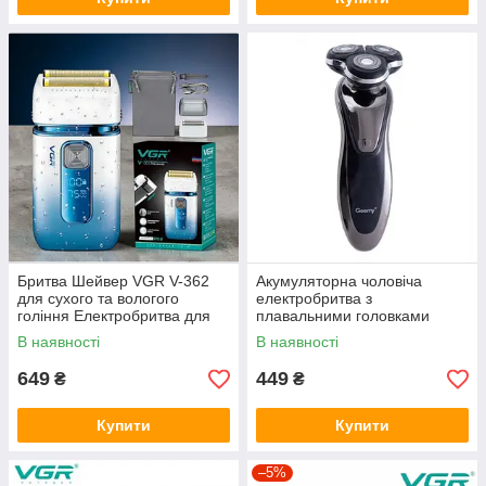
Бритва Шейвер VGR V-362
Акумуляторна чоловіча
для сухого та вологого
електробритва з
гоління Електробритва для
плавальними головками
обличчя
Geemy GM 7719 Сіра
В наявності
В наявності
649
449
₴
₴
Купити
Купити
–5%