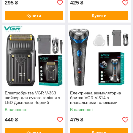
295
425
₴
₴
Купити
Купити
Електробритва VGR V-363
Електрична акумуляторна
шейвер для сухого гоління з
бритва VGR V-314 з
LED Дисплеєм Чорний
плавальними головками
роторна IPX6 з дисплеєм
В наявності
В наявності
440
475
₴
₴
Купити
Купити