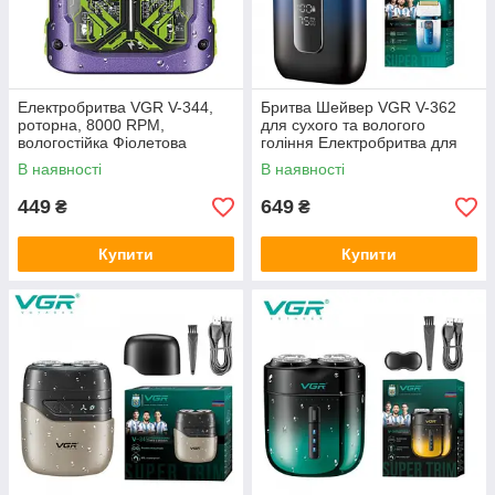
Електробритва VGR V-344,
Бритва Шейвер VGR V-362
роторна, 8000 RPM,
для сухого та вологого
вологостійка Фіолетова
гоління Електробритва для
обличчя Синя
В наявності
В наявності
449
649
₴
₴
Купити
Купити